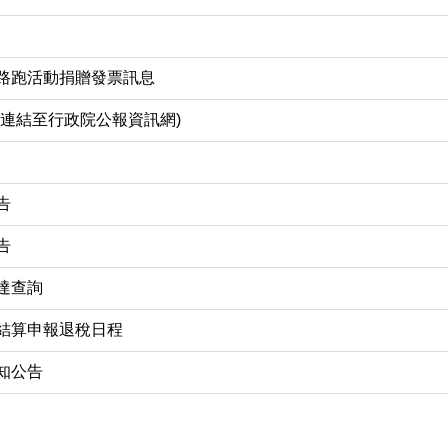
路跑活動捐贈發票訊息
(連結至行政院公報資訊網)
告
告
達查詢
結算申報退稅日程
知公告