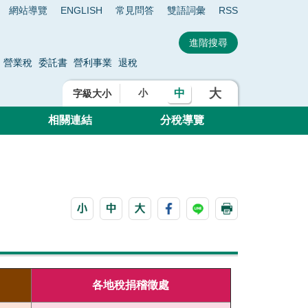
網站導覽
ENGLISH
常見問答
雙語詞彙
RSS
營業稅
委託書
營利事業
退稅
大
中
小
字級大小
相關連結
分稅導覽
各地稅捐稽徵處