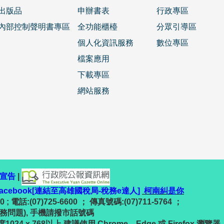
出版品
申辦書表
行政專區
內部控制聲明書專區
全功能櫃檯
分眾引導區
個人化資訊服務
數位專區
檔案應用
下載專區
網站服務
宣告
|
facebook[連結至高雄國稅局-稅務e達人]
柯南糾是你
 電話:(07)725-6600 ； 傳真號碼:(07)711-5764 ；
(稅務問題), 手機請撥市話號碼
24 x 768以上 建議使用 Chrome、Edge 或 Firefox 瀏覽器