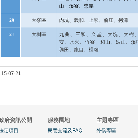
山、溪寮、忠義
29
大寮區
內坑、義和、上寮、前庄、拷潭
21
大樹區
九曲、三和、久堂、大坑、大樹
安、水寮、竹寮、和山、姑山、溪
興田、龍目、檨腳
5-07-21
政府資訊公開
服務園地
主題專區
法定項目
民意交流及FAQ
外僑專區