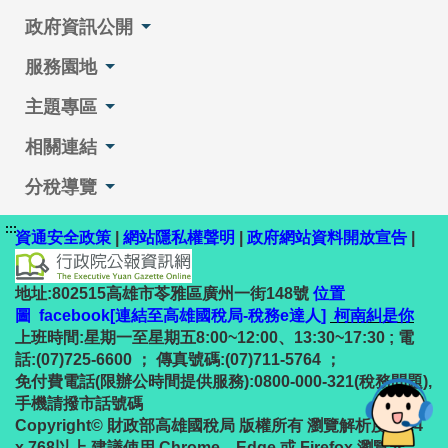
政府資訊公開
服務園地
主題專區
相關連結
分稅導覽
:::
資通安全政策
|
網站隱私權聲明
|
政府網站資料開放宣告
|
地址:802515高雄市苓雅區廣州一街148號
位置
圖
facebook[連結至高雄國稅局-稅務e達人]
柯南糾是你
上班時間:星期一至星期五8:00~12:00、13:30~17:30 ; 電
話:(07)725-6600 ； 傳真號碼:(07)711-5764 ；
免付費電話(限辦公時間提供服務):0800-000-321(稅務問題),
手機請撥市話號碼
Copyright© 財政部高雄國稅局 版權所有 瀏覽解析度1024
x 768以上 建議使用 Chrome、Edge 或 Firefox 瀏覽器