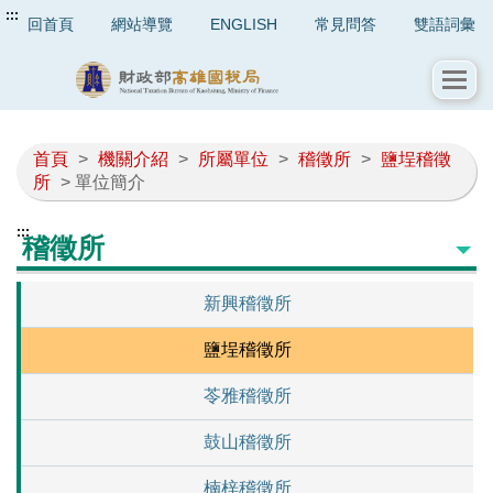
:::
回首頁
網站導覽
ENGLISH
常見問答
雙語詞彙
首頁
>
機關介紹
>
所屬單位
>
稽徵所
>
鹽埕稽徵
所
> 單位簡介
:::
稽徵所
新興稽徵所
鹽埕稽徵所
苓雅稽徵所
鼓山稽徵所
楠梓稽徵所