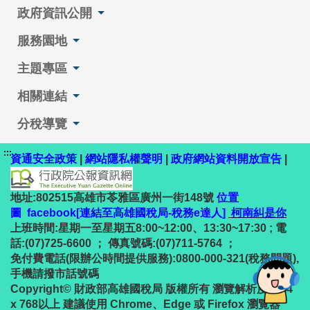
政府資訊公開
服務園地
主題專區
相關連結
分稅導覽
:::
資通安全政策
|
網站隱私權聲明
|
政府網站資料開放宣告
|
地址:802515高雄市苓雅區廣州一街148號
位置
圖
facebook[連結至高雄國稅局-稅務e達人]
柯南糾是你
上班時間:星期一至星期五8:00~12:00、13:30~17:30 ; 電
話:(07)725-6600 ； 傳真號碼:(07)711-5764 ；
免付費電話(限辦公時間提供服務):0800-000-321(稅務問題),
手機請撥市話號碼
Copyright© 財政部高雄國稅局 版權所有 瀏覽解析度1024
x 768以上 建議使用 Chrome、Edge 或 Firefox 瀏覽器