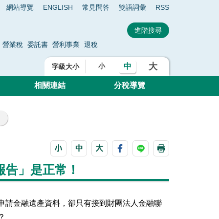
網站導覽
ENGLISH
常見問答
雙語詞彙
RSS
營業稅
委託書
營利事業
退稅
大
中
小
字級大小
相關連結
分稅導覽
報告」是正常！
申請金融遺產資料
，卻只有接到
財團法人
金融聯
？