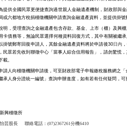
為提供全國民眾更便捷查詢過世親人金融遺產機制，財政部與金
局或六都地方稅捐稽徵機關申請查詢金融
遺產資料，並提供掛號
說明
，受理查詢之
金融遺產包含
存款、基金、上市
（
櫃
）及興櫃
用卡債務
等
，無論
民眾選擇
何種資料回復方式
，其中
有關被繼承
以
掛號郵寄回復申請人
，
其餘
金融
遺產資料將於申請後
30
日內
，
，民
眾若先收到
聯徵中心
「當事人綜合
信用報告」，請勿驚慌，
下載。
申請人向稽徵機關申請後
，
可至財政部電子申報繳稅服務網之
「
繼承人身分證統一編號」查詢申
辦進度
，如有
若有任
何
疑問
，可
。
 新興稽徵所
芸股長 聯絡電話：(07)2367261分機6410