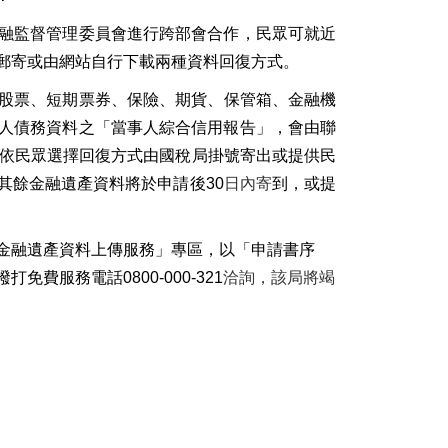
融監督
管理委員會進行跨部會合作，民眾可就近
郵寄或由網站自行下載兩種資料回復方式
。
股票
、短期票券、保險
、
期貨
、保管箱、
金融機
人債務資料之「當事人綜合
信用報告」
，
會由
聯
依民
眾選擇回復方式
由
國稅局
掛號寄出或提供
民
其餘金融遺產資料將於申請後30
日內寄
到，或提
金融遺產資料上傳服務
」
專區
，
以
「申請書序
撥打免費服務電話
0800-000-321
洽詢，該局將竭