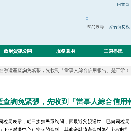
回首頁
:::
熱門搜尋：
綜合所得稅
政府資訊公開
服務園地
主題專區
 金融遺產查詢免緊張，先收到「當事人綜合信用報告」是正常！
產查詢免緊張，先收到「當事人綜合信用
國稅局表示，近日接獲民眾詢問
，
因最近父親過世
，
已向國稅局
（下稱
聯徵中心
）
寄來的資料，其他金融遺產資料為何都沒收到