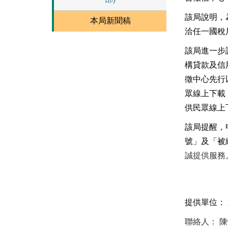
該局
說明，
本局新聞稿
洽任一國稅
該
局進一步
構貸款及信
徵中心
先行
眾線上
下載
供民眾線上
該
局提醒，
號」及「被
誠提供服務
提供單位：
聯絡人： 陳怡