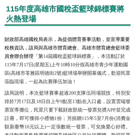
115年度高雄市國稅盃籃球錦標賽將
火熱登場
財政部高雄國稅局表示，為提倡體育賽事活動，並宣導重要
稅務資訊，該局與高雄市體育總會、高雄市體育總會籃球委
員會聯合辦理「第
14屆國稅盃籃球錦標賽」，本活動訂於
115年7月17日(星期五)上午10時10分假高雄市青少年運動園
區(高雄市苓雅區明德街2號)籃球場舉辦開幕儀式，歡迎民眾
蒞臨現場，一起為比賽隊伍加油！
該局說明，本次籃球賽事超過200支隊伍同場競技，特別安
排於7月17日及18日自上午9點至13點在入口處，設置雲端發
票宣導攤位，民眾只要下載財政部統一發票兌奬APP並完成
註冊，即可獲得小禮物1份；另捐贈115年5至7月份(消費金
額新臺幣10元以上)一定張數統一發票，可兌換愛心好禮。