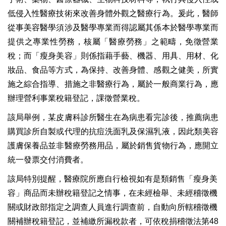
低侵入性醫療技術來改善身體外觀之醫療行為。爰此，醫師
從事美容醫學須涉及醫學專業而得認屬其係本於醫學專業而
提供之專業性勞務，核屬「醫療勞務」之範疇，免徵營業
稅；而「瘦身美容」則係指藉手藝、機器、用具、用材、化
妝品、食品等方式，為保持、改善身體、感觀之健美，所實
施之綜合指導、措施之非醫療行為，屬於一般商業行為，應
辦理營利事業稅籍登記，課徵營業稅。
該局舉例，某皮膚科診所醫生在為病患看完診後，推薦病患
購買診所自製或代理的抗痘洗面乳及保濕乳液，因此類美容
護膚保養品並非醫療勞務用品，屬於銷售貨物行為，應開立
統一發票交付消費者。
該局特別提醒，醫療院所應自行檢視如有是類銷售「瘦身美
容」商品而未辦稅籍登記之情事，在未經檢舉、未經稽徵機
關或財政部指定之調查人員進行調查前，自動向所轄稽徵機
關補辦稅籍登記，並補繳所漏稅款者，可依稅捐稽徵法第48