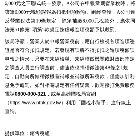
6,000元之三聯式統一發票。A公司在申報當期營業稅時，將
該筆6,000元稅額誤報為扣抵銷項稅額。嗣經查獲，A公司違
反營業稅法第19條規定，除須補繳6,000元稅款外，應依同
法第51條第1項第5款規定按虛報進項稅額予以裁罰。
該局呼籲，營業人於申報營業稅前，應自行檢視各項進項憑
證是否符合扣抵規定。若發現有誤將不得扣抵之進項稅額誤
申報之情形，只要在未經檢舉、未經稽徵機關或財政部指定
之調查人員進行調查前，儘速依稅捐稽徵法第48條之1規
定，自動向所轄稽徵機關補報並補繳所漏稅款，僅需加計利
息免予處罰。如對相關規定有任何疑義，歡迎撥打免費服務
電話
0800-000-321
，或至高雄國稅局官網
（
https://www.ntbk.gov.tw
）利用「國稅小幫手」進行線上
查詢。
提供單位：銷售稅組