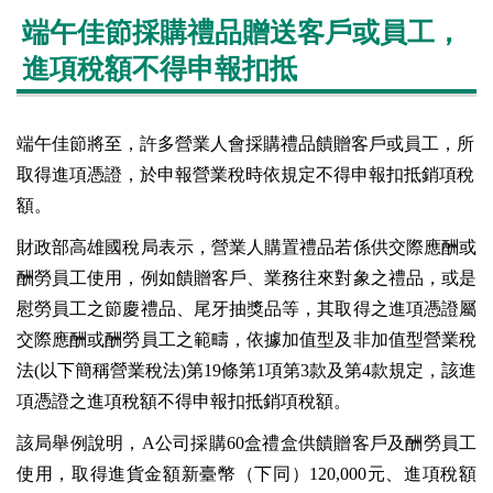
端午佳節採購禮品贈送客戶或員工，
進項稅額不得申報扣抵
端午佳節將至，許多營業人會採購禮品饋贈客戶或員工，所
取得進項憑證，於申報營業稅時依規定不得申報扣抵銷項稅
額。
財政部高雄國稅局表示，營業人購置禮品若係供交際應酬或
酬勞員工使用，例如饋贈客戶、業務往來對象之禮品，或是
慰勞員工之節慶禮品、尾牙抽獎品等，其取得之進項憑證屬
交際應酬或酬勞員工之範疇，依據加值型及非加值型營業稅
法(以下簡稱營業稅法)第19條第1項第3款及第4款規定，該進
項憑證之進項稅額不得申報扣抵銷項稅額。
該局舉例說明，A公司採購60盒禮盒供饋贈客戶及酬勞員工
使用，取得進貨金額新臺幣（下同）120,000元、進項稅額