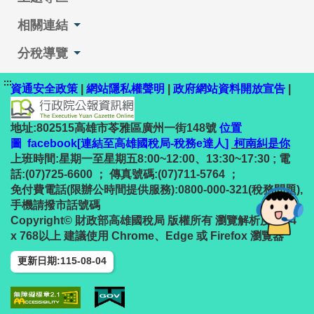
相關連結
分稅導覽
:::
資通安全政策
|
網站隱私權聲明
|
政府網站資料開放宣告
|
地址:802515高雄市苓雅區廣州一街148號
位置
圖
facebook[連結至高雄國稅局-稅務e達人]
柯南糾是你
上班時間:星期一至星期五8:00~12:00、13:30~17:30 ; 電
話:(07)725-6600 ； 傳真號碼:(07)711-5764 ；
免付費電話(限辦公時間提供服務):0800-000-321(稅務問題),
手機請撥市話號碼
Copyright© 財政部高雄國稅局 版權所有 瀏覽解析度1024
x 768以上 建議使用 Chrome、Edge 或 Firefox 瀏覽器
更新日期:115-08-04