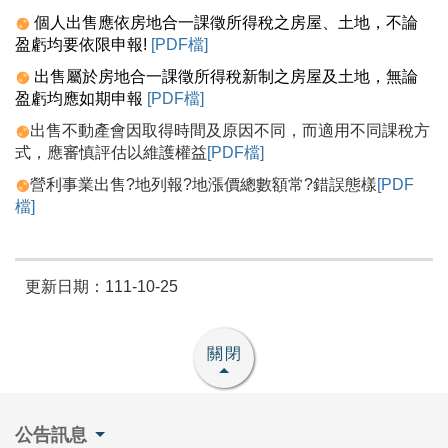
個人
出
售應依房地合一課徵所得稅之房屋、土地，不論
盈虧均要依限申報
!
[PDF檔]
出售
屬於房地合一課徵所得稅新制之房屋及土地，無論
盈虧均應如期
申報
[PDF檔]
出
售不動產會因取得時間及原因不同，而適用不同課稅方
式，應審慎評估以維護權益
[
PDF檔]
營利事業出售?地列報?地漲價總數額常?錯誤態樣
[
PDF
檔]
更新日期：111-10-25
關閉
公告訊息