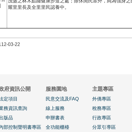
茂盛之林木點綴健康步道之處；除休閒民眾外，純為強身之
耀里里長及全里里民認養中。
2-03-22
政府資訊公開
服務園地
主題專區
法定項目
民意交流及FAQ
外僑專區
業務資訊查詢
線上服務
稅務專區
出版品
申辦書表
行政專區
內部控制聲明書專區
全功能櫃檯
分眾引導區