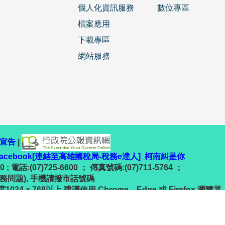
個人化資訊服務
數位專區
檔案應用
下載專區
網站服務
宣告
|
facebook[連結至高雄國稅局-稅務e達人]
柯南糾是你
 電話:(07)725-6600 ； 傳真號碼:(07)711-5764 ；
(稅務問題), 手機請撥市話號碼
24 x 768以上 建議使用 Chrome、Edge 或 Firefox 瀏覽器