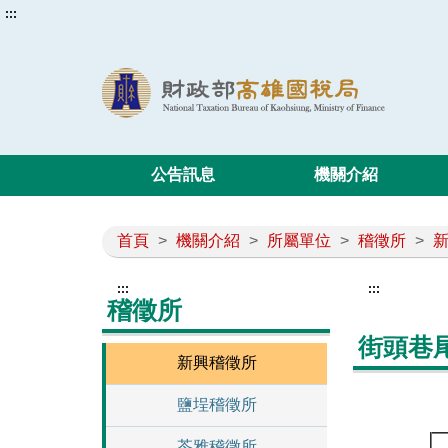
:::
公告訊息
機關介紹
首頁
>
機關介紹
>
所屬單位
>
稽徵所
>
:::
:::
稽徵所
街頭巷
新興稽徵所
鹽埕稽徵所
苓雅稽徵所