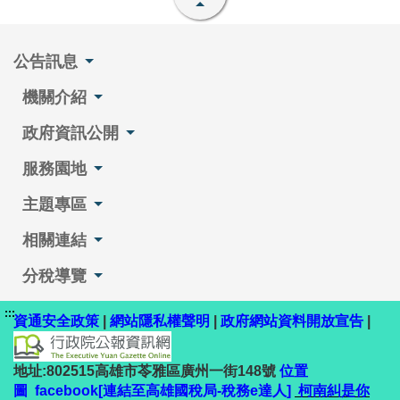
公告訊息
機關介紹
政府資訊公開
服務園地
主題專區
相關連結
分稅導覽
:::
資通安全政策
|
網站隱私權聲明
|
政府網站資料開放宣告
|
地址:802515高雄市苓雅區廣州一街148號
位置
圖
facebook[連結至高雄國稅局-稅務e達人]
柯南糾是你