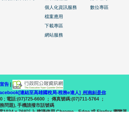
個人化資訊服務
數位專區
檔案應用
下載專區
網站服務
宣告
|
facebook[連結至高雄國稅局-稅務e達人]
柯南糾是你
 電話:(07)725-6600 ； 傳真號碼:(07)711-5764 ；
(稅務問題), 手機請撥市話號碼
24 x 768以上 建議使用 Chrome、Edge 或 Firefox 瀏覽器