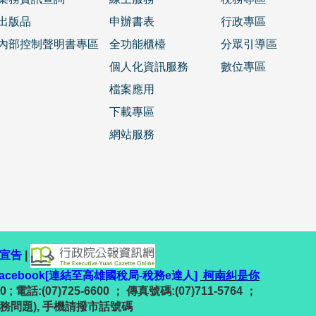
出版品
申辦書表
行政專區
內部控制聲明書專區
全功能櫃檯
分眾引導區
個人化資訊服務
數位專區
檔案應用
下載專區
網站服務
宣告
|
facebook[連結至高雄國稅局-稅務e達人]
柯南糾是你
 電話:(07)725-6600 ； 傳真號碼:(07)711-5764 ；
(稅務問題), 手機請撥市話號碼