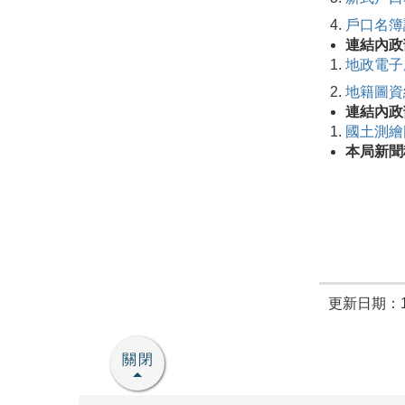
戶口名簿
連結內政
地政電子
地籍圖資
連結內政
國土測繪
本局新聞
更新日期：11
關閉