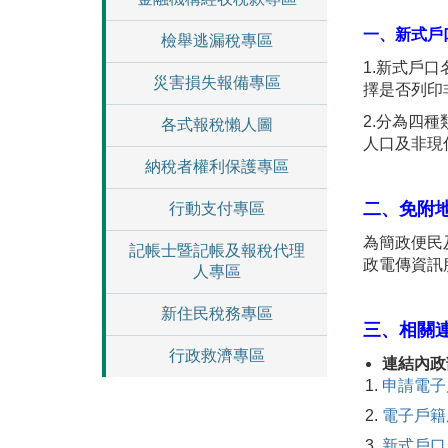
一、新式戶
檢舉逃漏稅專區
1.新式戶
災害損失報備專區
擇是否列印
2.分為四
各式報稅懶人圖
人口及非現
納稅者權利保護專區
二、免附
行動支付專區
為簡政便民
記帳士暨記帳及報稅代理
政電傳資訊
人專區
新住民稅務專區
三、相關
行政救濟專區
連結內政
申請電子
電子戶籍
新式戶口