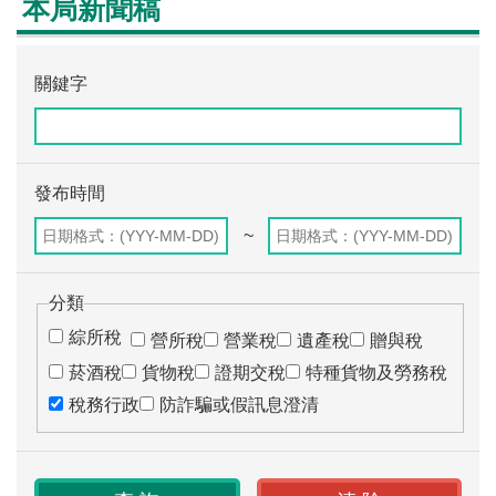
本局新聞稿
關鍵字
發布時間
~
分類
綜所稅
營所稅
營業稅
遺產稅
贈與稅
菸酒稅
貨物稅
證期交稅
特種貨物及勞務稅
稅務行政
防詐騙或假訊息澄清