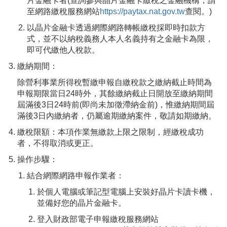
片金融卡者(查詢參與晶片金融卡繳稅之金融機構，請
至網路繳稅服務網站
https://paytax.nat.gov.tw
查閱。)
以晶片金融卡透過網際網路轉帳繳稅採即時扣款方
式，並不以納稅義務人本人名義持有之金融卡為限，
即可代繳他人稅款。
繳納期間：
除營利事業所得稅暫繳申報自繳稅款之繳納截止時間為
申報期限當日24時外，其餘繳納截止日開放至繳納期間
屆滿後3日24時前(即尚未加徵滯納金前)，惟繳納期間屆
滿後3日內繳納者，仍屬逾期繳納案件，敬請如期繳納。
繳稅限額：本項作業無繳款上限之限制，經繳稅成功
者，不得取消或更正。
操作步驟：
結合網際網路申報作業者：
於個人電腦或筆記型電腦上安裝好晶片卡讀卡機，
並備好您的晶片金融卡。
登入財政部電子申報繳稅服務網站