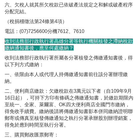
六、欠稅人就其所欠稅款已依破產法規定之和解或破產程序
分配完結。
（稅捐稽徵法第24條第4項）
電話：(07)7256600分機7612、7610
收到法務部行政執行署高雄分署等執行機關核發之滯納稅款
繳納通知書後，應至何處繳納？
收到法務部行政執行署所屬各分署核發之傳繳通知書後，得
以下列方式繳納：
一、依限由本人或代理人持傳繳通知書前往該分署辦理繳
納。
二、便利商店繳款：欠繳稅款在3萬元以下者（自109年9月
16日起），可持下方印有條碼之傳繳通知書，於繳款期限內
至統一、全家、萊爾富、OK四大便利商店全國門市繳納，
得免收手續費。繳納後請將傳繳通知書影本併同繳納證明聯
郵寄或傳真至核發傳繳通知之執行分署承辦股別辦理銷案，
得免於應到時間至執行分署。
三、購買郵政匯票郵寄：