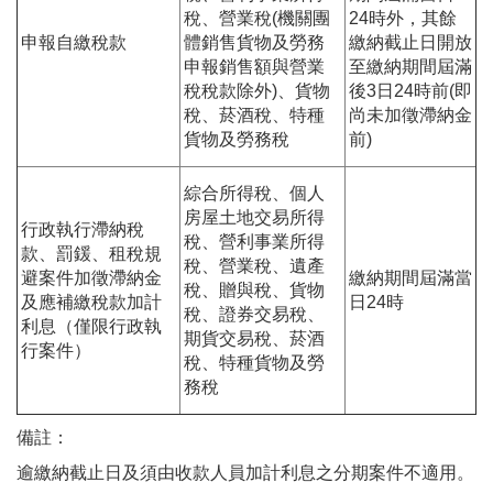
稅、營業稅(機關團
24時外，其餘
申報自繳稅款
體銷售貨物及勞務
繳納截止日開放
申報銷售額與營業
至繳納期間屆滿
稅稅款除外)、貨物
後3日24時前(即
稅、菸酒稅、特種
尚未加徵滯納金
貨物及勞務稅
前)
綜合所得稅、個人
房屋土地交易所得
行政執行滯納稅
稅、營利事業所得
款、罰鍰、租稅規
稅、營業稅、遺產
避案件加徵滯納金
繳納期間屆滿當
稅、贈與稅、貨物
及應補繳稅款加計
日24時
稅、證券交易稅、
利息（僅限行政執
期貨交易稅、菸酒
行案件）
稅、特種貨物及勞
務稅
備註：
逾繳納截止日及須由收款人員加計利息之分期案件不適用。