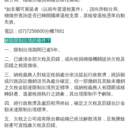
*如非屬可展延者（以前年度退稅案件），請向所轄分局、
稽徵所查詢是否已轉開國庫退稅支票，原核發退稅憑單自動
失效。
電話：(07)7256600分機7681
解除限制出境的條件？
一、限制出境期間已逾5年。
二、已繳清全部欠稅及罰鍰，或向稅捐稽徵機關提供欠稅及
罰鍰之相當擔保。
三、納稅義務人對核定稅捐處分依法提起行政救濟，經訴願
或行政訴訟撤銷須另為處分確定。但一部撤銷且其餘未撤銷
之欠稅金額達限制出境所定標準，或納稅義務人有隱匿或移
轉財產、逃避稅捐執行之跡象，其出境限制不予解除。
四、經行政救濟及處罰程序終結，確定之欠稅及罰鍰合計金
額未達限制出境標準。
五、欠稅之公司或有限合夥組織已依法解散清算，且無賸餘
財產可資抵繳欠稅及罰鍰。