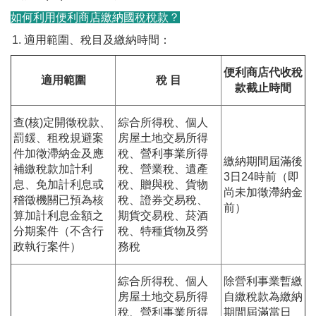
如何利用便利商店繳納國稅稅款？
適用範圍、稅目及繳納時間：
便利商店代收稅
適用範圍
稅 目
款截止時間
查(核)定開徵稅款、
綜合所得稅、個人
罰鍰、租稅規避案
房屋土地交易所得
件加徵滯納金及應
稅、營利事業所得
繳納期間屆滿後
補繳稅款加計利
稅、營業稅、遺產
3日24時前（即
息、免加計利息或
稅、贈與稅、貨物
尚未加徵滯納金
稽徵機關已預為核
稅、證券交易稅、
前）
算加計利息金額之
期貨交易稅、菸酒
分期案件（不含行
稅、特種貨物及勞
政執行案件）
務稅
綜合所得稅、個人
除營利事業暫繳
房屋土地交易所得
自繳稅款為繳納
稅、營利事業所得
期間屆滿當日