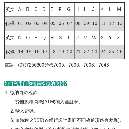
英文
A
B
C
D
E
F
G
H
I
J
K
L
M
代碼
01
02
03
04
05
06
07
08
09
10
11
12
13
英文
N
O
P
Q
R
S
T
U
V
W
X
Y
Z
代碼
14
15
16
17
18
19
20
21
22
23
24
25
26
電話：(07)7256600分機7635、7636、7638、7643
如何利用自動櫃員機繳納稅捐?
繳納自繳稅款：
於自動櫃員機(ATM)插入金融卡。
輸入密碼。
選繳稅之選項(各銀行設計畫面不同故選項略有差異)。