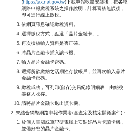
(
https://tax.nat.gov.tw
)下載申報軟體安裝後，按各稅
網路申報繳稅系統之操作說明，計算審核無誤後，
即可進行線上繳稅。
依網頁訊息確認繳稅資料。
選擇繳稅方式，點選「晶片金融卡」。
再次檢核輸入資料是否正確。
將晶片金融卡插入讀卡機。
輸入晶片金融卡密碼。
選擇所欲繳納之活期性存款帳戶，並再次輸入晶片
金融卡密碼。
繳稅成功，可列印(儲存)交易紀錄明細表，由納稅
義務人收存。
請將晶片金融卡退出讀卡機。
未結合網際網路申報作業者(含查定及核定開徵案件)：
於個人電腦或筆記型電腦上安裝好晶片卡讀卡機，
並備好您的晶片金融卡。