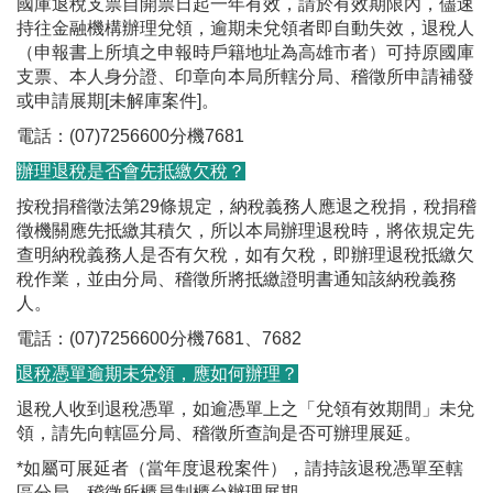
國庫退稅支票自開票日起一年有效，請於有效期限內，儘速
持往金融機構辦理兌領，逾期未兌領者即自動失效，退稅人
（申報書上所填之申報時戶籍地址為高雄市者）可持原國庫
支票、本人身分證、印章向本局所轄分局、稽徵所申請補發
或申請展期[未解庫案件]。
電話：(07)7256600分機7681
辦理退稅是否會先抵繳欠稅？
按稅捐稽徵法第29條規定，納稅義務人應退之稅捐，稅捐稽
徵機關應先抵繳其積欠，所以本局辦理退稅時，將依規定先
查明納稅義務人是否有欠稅，如有欠稅，即辦理退稅抵繳欠
稅作業，並由分局、稽徵所將抵繳證明書通知該納稅義務
人。
電話：(07)7256600分機7681、7682
退稅憑單逾期未兌領，應如何辦理？
退稅人收到退稅憑單，如逾憑單上之「兌領有效期間」未兌
領，請先向轄區分局、稽徵所查詢是否可辦理展延。
*如屬可展延者（當年度退稅案件），請持該退稅憑單至轄
區分局、稽徵所櫃員制櫃台辦理展期。