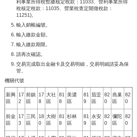
利事業所得稅暫繳核定稅款：11033、營利事業所得
稅核定稅款：11035、營業稅查定開徵稅款：
11251)。
輸入銷帳編號。
輸入繳款金額。
輸入繳款期限。
請再次確認。
交易完成取出金融卡及交易明細，交易明細請妥為保
管。
機關代號
新興
17
前鎮
17
大社
81
美濃
81
茄萣
82
燕巢
82
區
2
區
8
區
8
區
9
區
0
區
0
前金
17
三民
18
大樹
81
杉林
81
永安
82
彌陀
82
區
3
區
0
區
8
區
9
區
0
區
0