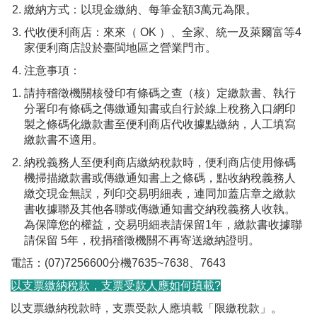
繳納方式：以現金繳納、每筆金額3萬元為限。
代收便利商店：來來（ OK ）、全家、統一及萊爾富等4
家便利商店設於臺閩地區之營業門市。
注意事項：
請持稽徵機關核發印有條碼之查（核）定繳款書、執行
分署印有條碼之傳繳通知書或自行於線上稅務入口網印
製之條碼化繳款書至便利商店代收據點繳納，人工填寫
繳款書不適用。
納稅義務人至便利商店繳納稅款時，便利商店使用條碼
機掃描繳款書或傳繳通知書上之條碼，點收納稅義務人
繳交現金無誤，列印交易明細表，連同加蓋店章之繳款
書收據聯及其他各聯或傳繳通知書交納稅義務人收執。
為保障您的權益，交易明細表請保留1年，繳款書收據聯
請保留 5年，稅捐稽徵機關不再寄送繳納證明。
電話：(07)7256600分機7635~7638、7643
以支票繳納稅款，支票受款人應如何填載?
以支票繳納稅款時，支票受款人應填載「限繳稅款」。