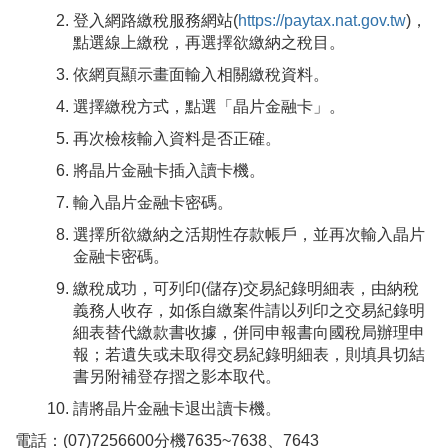
登入網路繳稅服務網站(
https://paytax.nat.gov.tw
)，
點選線上繳稅，再選擇欲繳納之稅目。
依網頁顯示畫面輸入相關繳稅資料。
選擇繳稅方式，點選「晶片金融卡」。
再次檢核輸入資料是否正確。
將晶片金融卡插入讀卡機。
輸入晶片金融卡密碼。
選擇所欲繳納之活期性存款帳戶，並再次輸入晶片
金融卡密碼。
繳稅成功，可列印(儲存)交易紀錄明細表，由納稅
義務人收存，如係自繳案件請以列印之交易紀錄明
細表替代繳款書收據，併同申報書向國稅局辦理申
報；若遺失或未取得交易紀錄明細表，則填具切結
書另附補登存摺之影本取代。
請將晶片金融卡退出讀卡機。
電話：(07)7256600分機7635~7638、7643