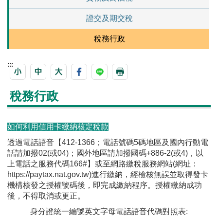
證交及期交稅
稅務行政
:::
稅務行政
如何利用信用卡繳納核定稅款
透過電話語音【412-1366；電話號碼5碼地區及國內行動電
話請加撥02(或04)；國外地區請加撥國碼+886-2(或4)，以
上電話之服務代碼166#】或至網路繳稅服務網站(網址：
https://paytax.nat.gov.tw)進行繳納，經檢核無誤並取得發卡
機構核發之授權號碼後，即完成繳納程序。授權繳納成功
後，不得取消或更正。
身分證統一編號英文字母電話語音代碼對照表: