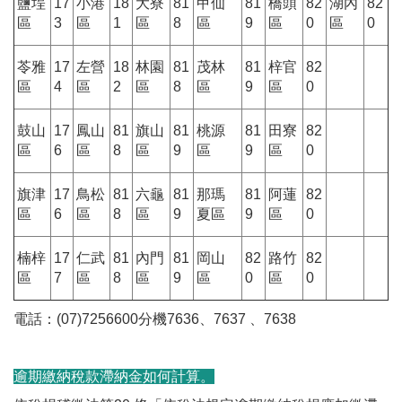
鹽埕
17
小港
18
大寮
81
甲仙
81
橋頭
82
湖內
82
區
3
區
1
區
8
區
9
區
0
區
0
苓雅
17
左營
18
林園
81
茂林
81
梓官
82
區
4
區
2
區
8
區
9
區
0
鼓山
17
鳳山
81
旗山
81
桃源
81
田寮
82
區
6
區
8
區
9
區
9
區
0
旗津
17
鳥松
81
六龜
81
那瑪
81
阿蓮
82
區
6
區
8
區
9
夏區
9
區
0
楠梓
17
仁武
81
內門
81
岡山
82
路竹
82
區
7
區
8
區
9
區
0
區
0
電話：(07)7256600分機7636、7637 、7638
逾期繳納稅款滯納金如何計算。